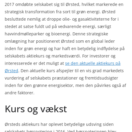
2017 omdøbte selskabet sig til Ørsted, hvilket markerede en
strategisk transformation fra sort til grøn energi. Ørsted
besluttede nemlig at droppe olie- og gasaktiviteterne for i
stedet at satse fuldt ud på vedvarende energi, særligt
havvindmølleparker og bioenergi. Denne strategiske
omlægning har positioneret Ørsted som en global leder
inden for grøn energi og har haft en betydelig indflydelse på
selskabets aktiekurs og markedsværdi. For investorer og
interesserede er det muligt at
se den aktuelle aktiekurs på
Ørsted
. Den aktuelle kurs afspejler til en vis grad markedets
vurdering af selskabets præstationer og fremtidsudsigter
inden for den grønne energisektor, men den påvirkes også af
andre faktorer.
Kurs og vækst
Ørsteds aktiekurs har oplevet betydelige udsving siden
selskabets børsnotering i 2016. Ved børsnoteringen blev