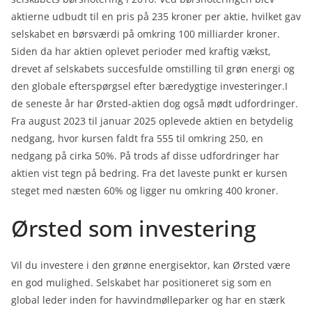
aktierne udbudt til en pris på 235 kroner per aktie, hvilket gav
selskabet en børsværdi på omkring 100 milliarder kroner.
Siden da har aktien oplevet perioder med kraftig vækst,
drevet af selskabets succesfulde omstilling til grøn energi og
den globale efterspørgsel efter bæredygtige investeringer.I
de seneste år har Ørsted-aktien dog også mødt udfordringer.
Fra august 2023 til januar 2025 oplevede aktien en betydelig
nedgang, hvor kursen faldt fra 555 til omkring 250, en
nedgang på cirka 50%. På trods af disse udfordringer har
aktien vist tegn på bedring. Fra det laveste punkt er kursen
steget med næsten 60% og ligger nu omkring 400 kroner.
Ørsted som investering
Vil du investere i den grønne energisektor, kan Ørsted være
en god mulighed. Selskabet har positioneret sig som en
global leder inden for havvindmølleparker og har en stærk