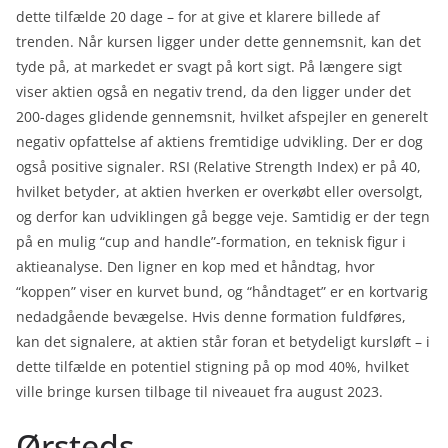
dette tilfælde 20 dage – for at give et klarere billede af
trenden. Når kursen ligger under dette gennemsnit, kan det
tyde på, at markedet er svagt på kort sigt. På længere sigt
viser aktien også en negativ trend, da den ligger under det
200-dages glidende gennemsnit, hvilket afspejler en generelt
negativ opfattelse af aktiens fremtidige udvikling. Der er dog
også positive signaler. RSI (Relative Strength Index) er på 40,
hvilket betyder, at aktien hverken er overkøbt eller oversolgt,
og derfor kan udviklingen gå begge veje. Samtidig er der tegn
på en mulig “cup and handle”-formation, en teknisk figur i
aktieanalyse. Den ligner en kop med et håndtag, hvor
“koppen” viser en kurvet bund, og “håndtaget” er en kortvarig
nedadgående bevægelse. Hvis denne formation fuldføres,
kan det signalere, at aktien står foran et betydeligt kursløft – i
dette tilfælde en potentiel stigning på op mod 40%, hvilket
ville bringe kursen tilbage til niveauet fra august 2023.
Ørsteds