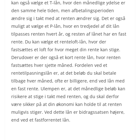
kan også vælge et T-lån, hvor den månedlige ydelse er
den samme hele tiden, men afbetalingsperioden
ændre sig i takt med at renten ændrer sig. Det er også
muligt at vælge et P-lån, hvor en tredjedel af dit lån
tilpasses renten hvert år, og resten af lånet har en fast
rente. Du kan vælge et renteloft-lån, hvor der
fastsættes et loft for hvor meget din rente kan stige.
Derudover er der også et kort rente lån, hvor renten
fastsættes hver sjette måned. Fordelen ved et
rentetilpasningslån er, at det beløb du skal betale
tilbage hver måned, ofte er billigere, end ved lån med
en fast rente. Ulempen er, at det månedlige beløb kan
risikere at stige i takt med renten, og du skal derfor
være sikker på at din økonomi kan holde til at renten
muligvis stiger. Ved dette lån er bidragssatsen højere,
end ved et fastforrentet lån.