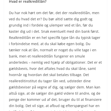
Hvad er realkreditlån?
Du har nok hørt om det før, det der realkreditlån, men
ved du hvad det er? Du bør altid sætte dig godt og
grundig ind i fordele og ulemper ved et lån, før du
kaster dig ud i det. Snak eventuelt med din bank først.
Realkreditlån er en hel specifik type lån du typisk tager
i forbindelse med, at du skal købe egen bolig. Du
tænker nok at lån, normalt er noget du ville tage i en
bank, men et realkreditlån fungerer en smule
anderledes – nemlig ved hjælp af obligationer. Det er et
gældsbevis, hvor det aftales hvad du skal låne, samt
hvornår og hvordan det skal betales tilbage. Det
realkreditinstitut du tager lån ved, udsteder dine
gældsbeviser på vegne af dig, og sælger dem. Man kan
altså sige, at de sælger din gæld videre til andre, og de
penge der kommer ud af det, bruger du til at finansiere
din bolig. Det vil sige, at afbud og efterspørgsel har en