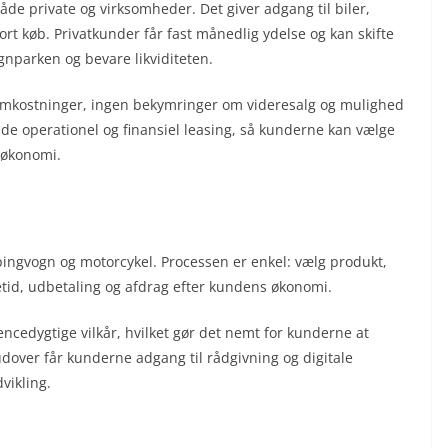
de private og virksomheder. Det giver adgang til biler,
rt køb. Privatkunder får fast månedlig ydelse og kan skifte
nparken og bevare likviditeten.
 omkostninger, ingen bekymringer om videresalg og mulighed
både operationel og finansiel leasing, så kunderne kan vælge
 økonomi.
ampingvogn og motorcykel. Processen er enkel: vælg produkt,
betid, udbetaling og afdrag efter kundens økonomi.
cedygtige vilkår, hvilket gør det nemt for kunderne at
over får kunderne adgang til rådgivning og digitale
vikling.