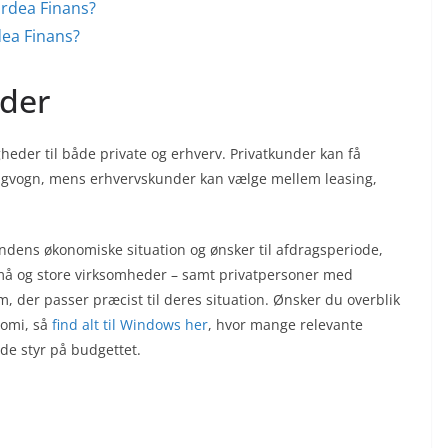
rdea Finans?
ea Finans?
eder
gheder til både private og erhverv. Privatkunder kan få
pingvogn, mens erhvervskunder kan vælge mellem leasing,
dens økonomiske situation og ønsker til afdragsperiode,
små og store virksomheder – samt privatpersoner med
m, der passer præcist til deres situation. Ønsker du overblik
nomi, så
find alt til Windows her
, hvor mange relevante
e styr på budgettet.