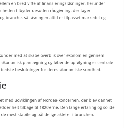
lem en bred vifte af finansieringsløsninger, herunder
omheden tilbyder desuden rådgivning, der tager
g branche, så løsningen altid er tilpasset markedet og
skunder med at skabe overblik over økonomien gennem
g, økonomisk planlægning og løbende opfølgning er centrale
de bedste beslutninger for deres økonomiske sundhed.
ie
ndet med udviklingen af Nordea-koncernen, der blev dannet
der helt tilbage til 1820’erne. Den lange erfaring og solide
 de mest stabile og pålidelige aktører i branchen.