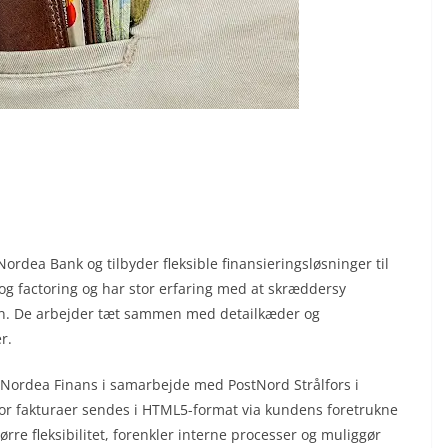
ordea Bank og tilbyder fleksible finansieringsløsninger til
og factoring og har stor erfaring med at skræddersy
chen. De arbejder tæt sammen med detailkæder og
r.
t Nordea Finans i samarbejde med PostNord Strålfors i
vor fakturaer sendes i HTML5-format via kundens foretrukne
rre fleksibilitet, forenkler interne processer og muliggør