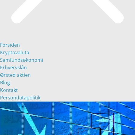
Forsiden
Kryptovaluta
Samfundsøkonomi
Erhvervslån
Ørsted aktien
Blog
Kontakt
Persondatapolitik