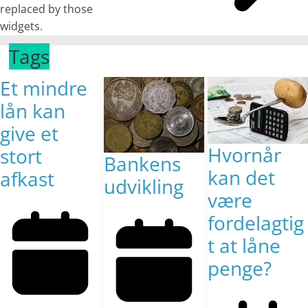
replaced by those
widgets.
Tags
Et mindre
lån kan
give et
Hvornår
stort
Bankens
kan det
afkast
udvikling
være
fordelagtig
t at låne
penge?