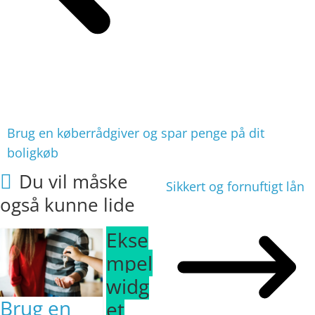
Brug en køberrådgiver og spar penge på dit
boligkøb
Du vil måske
Sikkert og fornuftigt lån
også kunne lide
Ekse
mpel
widg
Brug en
et