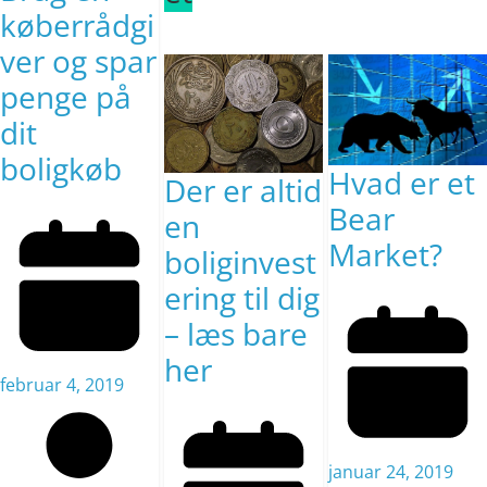
køberrådgi
ver og spar
penge på
dit
boligkøb
Hvad er et
Der er altid
Bear
en
Market?
boliginvest
ering til dig
– læs bare
her
februar 4, 2019
januar 24, 2019